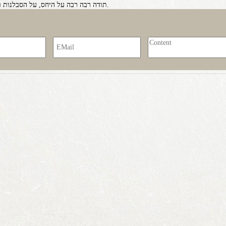
תודה רבה רבה על היחס, על הסבלנות וכמובן על המקצועיות והידיים מזהב של ד''ר אלאן חזן.
EMail
Content