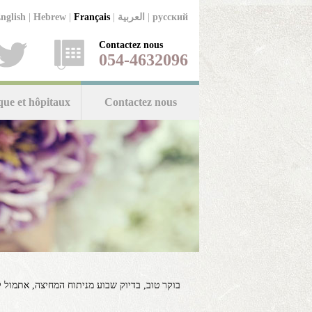
русский
|
العربية
|
Français
|
Hebrew
|
nglish
Contactez nous
054-4632096
que et hôpitaux
Contactez nous